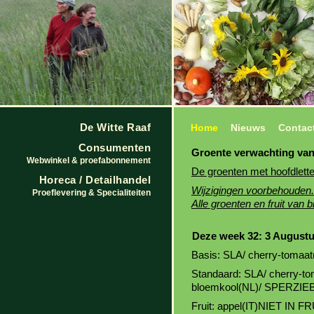
De Witte Raaf
Home
Nieuws
Contac
Consumenten
Groente verwachting van
Webwinkel & proefabonnement
De groenten met hoofdlette
Horeca / Detailhandel
Wijzigingen voorbehouden.
Proeflevering & Specialiteiten
Alle groenten en fruit van b
Deze week 32: 3 Augustu
Basis: SLA/ cherry-toma
Standaard: SLA/ cherry-
bloemkool(NL)/ SPERZ
Fruit: appel(IT)NIET IN 